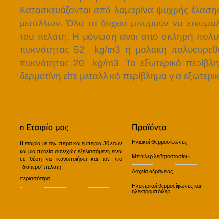
Κατασκευάζονται από λαμαρίνα ψυχρής έλαση
μετάλλων. Όλα τα δοχεία μπορούν να επισμα
του πελάτη. Η μόνωση είναι από σκληρή πολ
πυκνότητας 52 kg/m
3
ή μαλακή πολυουρεθ
πυκνότητας 20 kg/m
3
. Το εξωτερικό περίβλη
δερματίνη είτε μεταλλικό περίβλημα για εξωτερι
Ηλιακοί Θερμοσίφωνες
Η εταιρία με την πείρα και εμπειρία 30 ετών
και μια πορεία συνεχώς εξελισσόμενη είναι
Μπόιλερ λεβητοστασίου
σε θέση να ικανοποιήσει και τον πιο
“ιδιαίτερο” πελάτη.
Δοχεία αδράνειας
περισσότερα
Ηλεκτρικοί θερμοσίφωνες και
ηλεκτρομπόιλερ