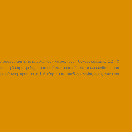
ίφωνας περιέχει το μπόιλερ του ηλιακού, τους ηλιακούς συλλέκτες 1,2 ή 3
τος, τη βάση στήριξης ταράτσας ή κεραμοσκεπής και το σετ σύνδεσης που
 με μόνωση προστασίας UV, εξαρτήματα συνδεσμολογίας ορείχαλκινα και