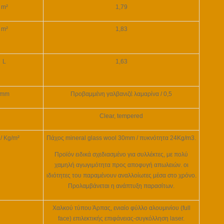
m²
1,79
m²
1,83
L
1,63
mm
Προβαμμένη γαλβανιζέ λαμαρίνα / 0,5
Clear, tempered
/ Kg/m²
Πάχος mineral glass wool 30mm / πυκνότητα 24Kg/m3.
Προϊόν ειδικά σχεδιασμένο για συλλέκτες, με πολύ
χαμηλή αγωγιμότητα προς αποφυγή απωλειών. οι
ιδιότητες του παραμένουν αναλλοίωτες μέσα στο χρόνο.
Προλαμβάνεται η ανάπτυξη παρασίτων.
Χαλκού τύπου Άρπας, ενιαίο φύλλο αλουμινίου (
full
face
) επιλεκτικής επιφάνειας-συγκόλληση laser.