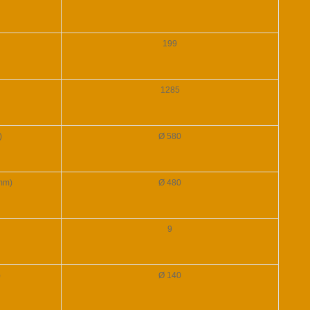
199
1285
)
Ø 580
(mm)
Ø 480
9
)
Ø 140