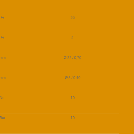
%
95
%
5
mm
Ø 22 / 0,70
mm
Ø 8 / 0,40
No.
10
Bar
10